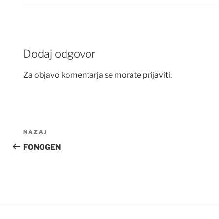
Dodaj odgovor
Za objavo komentarja se morate
prijaviti
.
Navigacija
Prejšnji
NAZAJ
prispevka
prispevek
FONOGEN