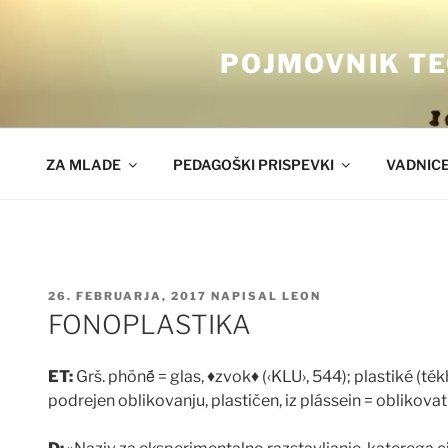
Skoči
na
POJMOVNIK TE
vsebino
ZA MLADE
PEDAGOŠKI PRISPEVKI
VADNIC
OBJAVLJENO
26. FEBRUARJA, 2017
NAPISAL
LEON
DNE
FONOPLASTIKA
ET:
Grš. phōn
ḗ
= glas,
♦
zvok
♦
(‹KLU›, 544); plastiké (ték
podrejen oblikovanju, plasti
č
en, iz plássein = oblikovat