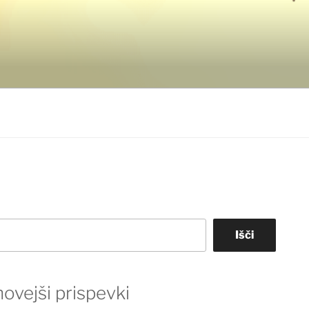
Išči
ovejši prispevki