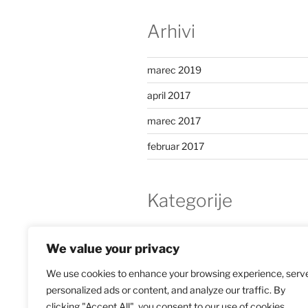
Arhivi
marec 2019
april 2017
marec 2017
februar 2017
Kategorije
knjiga
We value your privacy
Nekategorizirano
We use cookies to enhance your browsing experience, serv
personalized ads or content, and analyze our traffic. By
Pojmovnik glasbe 20. stoletja Nikša 
clicking "Accept All", you consent to our use of cookies.