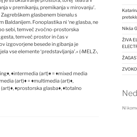
 je strukturiranje prostora, torej ‘teatra v
anja v premikanju, premikanja v mirovanju’.
Katarin
na Zagrebškem glasbenem bienalu s
preteklo
Baldanijem. Fonoplastika ni ‘ne glasba, ne
Nikša G
 po sebi, temve
č
zvo
č
no-prostorska
e gesta, temve
č
prostor in
č
as v
ŽIVA E
v izgovorjene besede in gibanja je
ELECT
jela vse elemente ‘predstavljanja’.« (‹MELZ›,
ŽAGAST
ZVOKOV
ing
♦
,
♦
intermedia (art)
♦
=
♦
mixed media
media (art)
♦
=
♦
multimedia (art)
♦
,
(art)
♦
,
♦
prostorska glasba
♦
,
♦
totalno
Ned
Ni kome