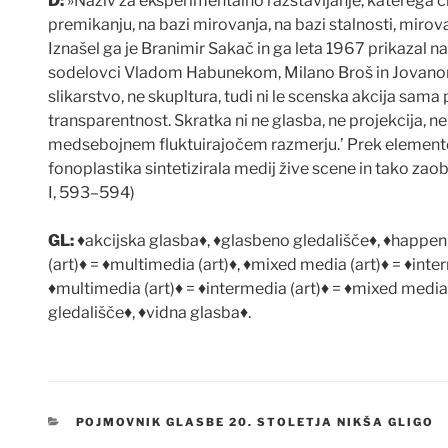
D:
»Naziv za eksperimentalno razstavljanje, katerega cilj
premikanju, na bazi mirovanja, na bazi stalnosti, mirov
Iznašel ga je Branimir Saka
č
in ga leta 1967 prikazal 
sodelovci Vladom Habunekom, Milano Broš in Jovanom 
slikarstvo, ne skupltura, tudi ni le scenska akcija sama
transparentnost. Skratka ni ne glasba, ne projekcija, n
medsebojnem fluktuirajo
č
em razmerju.’ Prek elemento
fonoplastika sintetizirala medij žive scene in tako zaob
I, 593–594)
GL:
♦
akcijska glasba
♦
,
♦
glasbeno gledališ
č
e
♦
,
♦
happen
(art)
♦
=
♦
multimedia (art)
♦
,
♦
mixed media (art)
♦
=
♦
inter
♦
multimedia (art)
♦
=
♦
intermedia (art)
♦
=
♦
mixed media 
gledališ
č
e
♦
,
♦
vidna glasba
♦
.
KATEGORIJE
POJMOVNIK GLASBE 20. STOLETJA NIKŠA GLIGO