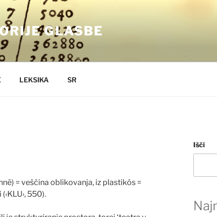
ORIJE GLASBE
E
LEKSIKA
SR
Išči
hnē) = veš
č
ina oblikovanja, iz plastikós =
i (‹KLU›, 550).
Najn