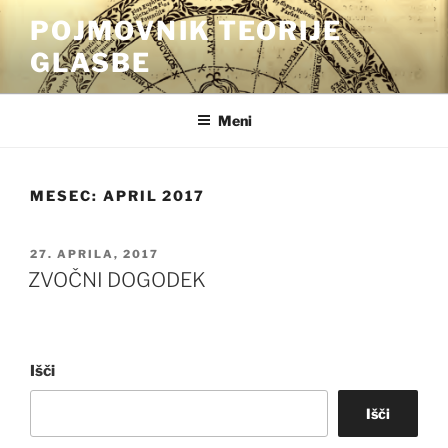
Skoči
POJMOVNIK TEORIJE
na
GLASBE
vsebino
Meni
MESEC:
APRIL 2017
OBJAVLJENO
27. APRILA, 2017
DNE
ZVOČNI DOGODEK
Išči
Išči