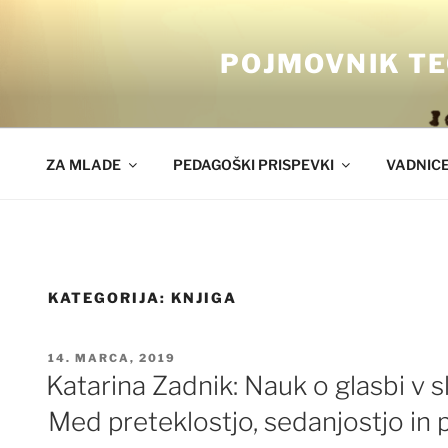
Skoči
na
POJMOVNIK TE
vsebino
ZA MLADE
PEDAGOŠKI PRISPEVKI
VADNIC
KATEGORIJA:
KNJIGA
OBJAVLJENO
14. MARCA, 2019
DNE
Katarina Zadnik: Nauk o glasbi v s
Med preteklostjo, sedanjostjo in 