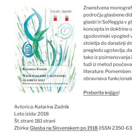
Znanstvena monografija
področju glasbene did
glasbi in Solfeggia v 
koncepta in doktrine 
zgodovinski vpogled v
stoletja do današnji d
pregledu ugotavlja, d
tako iz poimenovanja 
tudi iz metod poučevan
literature. Pomemben 
obravnava funkcionaln
Preberite knjigo
!
Avtorica: Katarina Zadnik
Leto izida: 2018
Št. strani: 181 strani
Zbirka:
Glasba na Slovenskem po 1918
(ISSN 2350-63