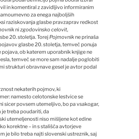
vil in komentiral z zavidljivo informiranim
i samoumevno za enega najboljših
aksi raziskovanja glasbe pravzaprav redkost
movnik
ni
zgodovinsko celovit
,
be 20. stoletja.
Torej
Pojmovnik
ne prinaša
 pojavov glasbe 20. stoletja, temve
č
ponuja
pojava, ob katerem uporabnik knjige ne
esla, temve
č
se more sam nadalje poglobiti
mi strukturi obravnave gesel je avtor podal
znost nekaterih pojmov, ki
imer: namesto celotonske lestvice se
ini sicer povsem utemeljivo, bo pa vsakogar,
 je treba poudariti, da
ki utemeljenosti niso mišljene kot edine
o korektne – in s stališ
č
a avtorjeve
m je bilo treba najti slovenski ustreznik, saj