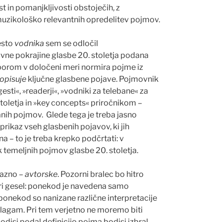
st in pomanjkljivosti obstoje
č
ih, z
muzikološko relevantnih opredelitev pojmov.
esto
vodnika
sem se odločil
ne pokrajine glasbe 20. stoletja podana
izborom v dolo
č
eni meri normira pojme iz
opisuje
klju
č
ne glasbene pojave. Pojmovnik
gesti«, »readerji«, »vodniki za telebane« za
stoletja in »key concepts« priročnikom –
nih pojmov.
Glede tega je treba jasno
prikaz vseh glasbenih pojavov, ki jih
ena – to je treba krepko pod
č
rtati: v
k temeljnih pojmov glasbe 20. stoletja.
pazno –
avtorske
. Pozorni bralec bo hitro
uri gesel: ponekod je navedena samo
ponekod so nanizane razli
č
ne interpretacije
zlagam. Pri tem verjetno ne moremo biti
bodisi podal definicijo pojma bodisi izbral