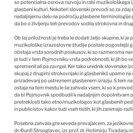
so potencialna osnova razvoju in rabi muzikološkega izr
glasbeni kulturi. Nekateri slovenski prevodi so za zdaj
nadaljnjemu delu na podro
č
ju glasbene terminologije p
da bo o življenju teh prevodov sodila strokovna in drug
Ob tej priložnosti je treba le dodati željo skupine, ki je 
muzikološke izrazoslovne študije postale pogostejši g
obstaja vrsta sorodnih poskusov, ki so razmeroma nar
je tudi v tem
Pojmovniku
vrsta podrobnosti, ki jih bo v
spremenil ali pa zavrgel. Ker tako urednik slovenske i
skupaj z drugimi strokovnjaki in glasbeniki) upamo na
prizadevanj po ustreznem glasbenem izrazju. S tem na
ostaja na tem mestu le še zahvala vsem, ki so k prevo
da bi
Pojmovnik
spodbudil k nadaljnjim dopolnitvam 
pretreklosti tako etno/muzikologov kot glasbenih ped
in publicistov kakor tudi vseh tistih, ki jih zanimajo ra
Posebna zahvala gre seveda prevajalcem, za jezikovne r
dr.
Đ
ur
đ
i Strsoglavec, izr. prof. dr. Hotimirju Tivadar