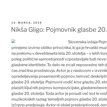
OBJAVLJENO
14. MARCA, 2019
DNE
Nikša Gligo: Pojmovnik glasbe 20.
Slovenska izdaja
Pojm
prirejeno izvirno obliko priro
č
nika, ki ga je hrvaški mu
na prelomu v devetdeseta leta 20. stoletja – v letih tor
poleg politične samostojnosti vzpostavljale tudi nove 
glasbene identitete. To delo ne zrcali neposredno teh do
čas značilna prostislovja. Avtor je z naslovom v izvirni
opredeljevanja posameznih pojmov, temveč deskriptiv
glasbe 20. stoletja:
Pojmovni vodič kroz glazbu 20. sto
pla(s)ti klju
č
nih pojmov kompozicijske, glasbenoteore
glasbe 20. stoletja. Toda avtor je ponudi ve
č
kot le
vod
muzikoloških razlag temeljnih pojmov glasbe 20. stolet
izčrpno
predpisuje. Avtor
ni obšel preskriptivnosti, n