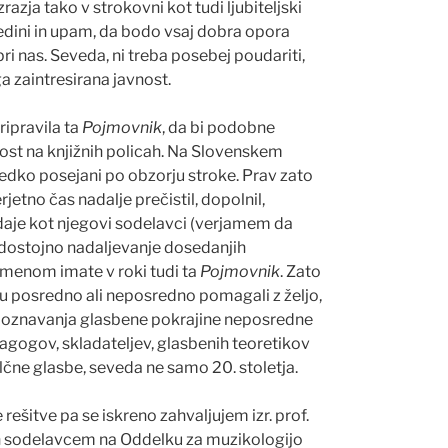
azja tako v strokovni kot tudi ljubiteljski
 edini in upam, da bodo vsaj dobra opora
ri nas. Seveda, ni treba posebej poudariti,
a zaintresirana javnost.
pripravila ta
Pojmovnik
, da bi podobne
ost na knjižnih policah. Na Slovenskem
edko posejani po obzorju stroke. Prav zato
erjetno
č
as nadalje pre
č
istil, dopolnil,
zdaje kot njegovi sodelavci (verjamem da
 dostojno nadaljevanje dosedanjih
menom imate v roki tudi ta
Pojmovnik
. Zato
du posredno ali neposredno pomagali z željo,
poznavanja glasbene pokrajine neposredne
agogov, skladateljev, glasbenih teoretikov
zlilčne glasbe, seveda ne samo 20. stoletja.
ešitve pa se iskreno zahvaljujem izr. prof.
ju in sodelavcem na Oddelku za muzikologijo