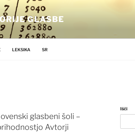
ORIJE GLASBE
E
LEKSIKA
SR
Išči
lovenski glasbeni šoli –
prihodnostjo Avtorji