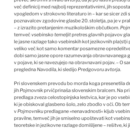
ve
č
definicij med najbolj reprezentativnimi, jih soposta
vpogledom v strokovno literaturo in – kar se sicer zd
poznavalcev zgodovine glasbe 20. stoletja, pa je v pr
– z izrazito pretanjenim muzikološkim ob
č
utkom.
Poj
temve
č
vsebinsko temeljit
pretres glavnih pojavov glas
le jasne razlage tako vsebinskih kot jezikovnih pla(st)i
veliko ve
č
kot samo
komentar
posamezne opredelitve 
dobi samo jasne opore razumevanja obravnavanega g
v pojave, ki se navezujejo na obravnavani pojav. – O sa
pregledna
Navodila
, ki sledijo
Predgovoru
avtorja
.
Pri slovenskem prevodu bo morda koga presenetila dr
jih
Pojmovnik
prvi
č
prinaša slovenskim bralcem. Na pr
predlaga zveza celostopinjska lestvica, kar je po vseb
ki je obiskoval glasbeno šolo, zelo zbodlo v o
č
i. Ob tem
v
Pojmovniku
predlagane »nenavadnosti« kljub vsebins
pravilne, temve
č
jih je smiselno upoštevati kot vsebinsk
teoretske in jezikovne razlage domišljene – rešitve, ki ji