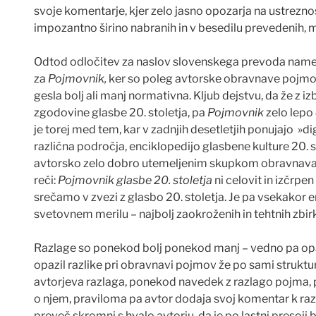
svoje komentarje, kjer zelo jasno opozarja na ustrezno
impozantno širino nabranih in v besedilu prevedenih, 
Odtod odločitev za naslov slovenskega prevoda nam
za
Pojmovnik,
ker so poleg avtorske obravnave pojmov
gesla bolj ali manj normativna. Kljub dejstvu, da že z 
zgodovine glasbe 20. stoletja, pa
Pojmovnik
zelo lepo
je torej med tem, kar v zadnjih desetletjih ponujajo
»di
razli
č
na podro
č
ja, enciklopedijo glasbene kulture 20. 
avtorsko zelo dobro utemeljenim skupkom obravnava
re
č
i:
Pojmovnik glasbe 20. stoletja
ni celovit in iz
č
rpen 
sre
č
amo v zvezi z glasbo 20. stoletja. Je pa vsekakor 
svetovnem merilu – najbolj zaokroženih in tehtnih zbir
Razlage so ponekod bolj ponekod manj – vedno pa o
opazil razlike pri obravnavi pojmov že po sami strukt
avtorjeva razlaga, ponekod navedek z razlago pojma, 
o njem, praviloma pa avtor dodaja svoj komentar k ra
preve
č
skromni s hvalo avtorju, da je po lastni presoji 