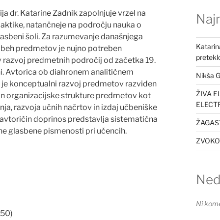
 dr. Katarine Zadnik zapolnjuje vrzel na
Najn
aktike, natančneje na področju nauka o
glasbeni šoli. Za razumevanje današnjega
Katarin
obeh predmetov je nujno potreben
preteklo
 razvoj predmetnih področij od začetka 19.
ni. Avtorica ob diahronem analitičnem
Nikša G
a je konceptualni razvoj predmetov razviden
ŽIVA E
in organizacijske strukture predmetov kot
ELECT
ja, razvoja učnih načrtov in izdaj učbeniške
avtoričin doprinos predstavlja sistematična
ŽAGAST
e glasbene pismenosti pri učencih.
ZVOKOV
Ned
Ni kome
50)