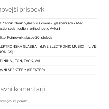
ovejši prispevki
a Zadnik: Nauk o glasbi v slovenski glasbeni šoli – Med
stjo, sedanjostjo in prihodnostjo Avtorji
ligo: Pojmovnik glasbe 20. stoletja
LEKTRONSKA GLASBA = (LIVE ELECTRONIC MUSIC) = (LIVE-
RONICS)
I NIHAJ, TON, ZVOK, VAL
/NI SPEKTER = (SPEKTER)
avni komentarji
ntarjev za prikaz.