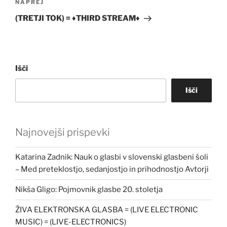
Naslednji
NAPREJ
prispevek
(TRETJI TOK) = ♦THIRD STREAM♦
Išči
Išči
Najnovejši prispevki
Katarina Zadnik: Nauk o glasbi v slovenski glasbeni šoli
– Med preteklostjo, sedanjostjo in prihodnostjo Avtorji
Nikša Gligo: Pojmovnik glasbe 20. stoletja
ŽIVA ELEKTRONSKA GLASBA = (LIVE ELECTRONIC
MUSIC) = (LIVE-ELECTRONICS)