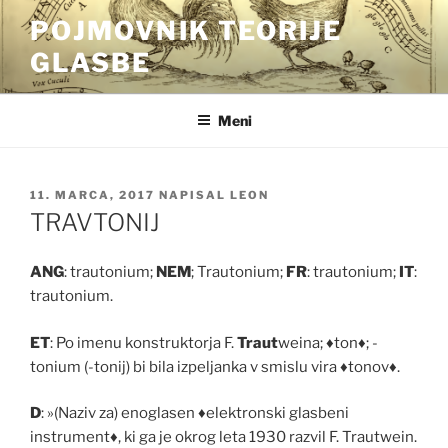
Skoči
POJMOVNIK TEORIJE
na
GLASBE
vsebino
Meni
OBJAVLJENO
11. MARCA, 2017
NAPISAL
LEON
DNE
TRAVTONIJ
ANG
: trautonium;
NEM
; Trautonium;
FR
: trautonium;
IT
:
trautonium.
ET
: Po imenu konstruktorja F.
Traut
weina;
♦
ton
♦
; -
tonium (-tonij) bi bila izpeljanka v smislu vira
♦
tonov
♦
.
D
: »(Naziv za) enoglasen
♦
elektronski glasbeni
instrument
♦
, ki ga je okrog leta 1930 razvil F. Trautwein.