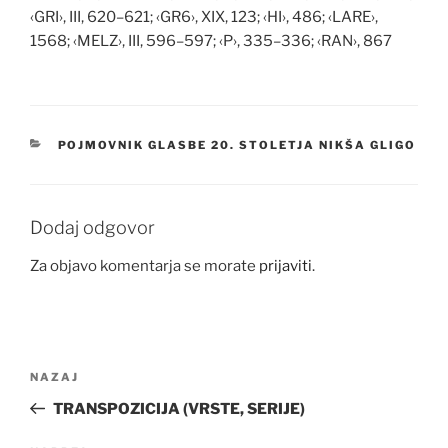
‹GRI›, III, 620–621; ‹GR6›, XIX, 123; ‹HI›, 486; ‹LARE›,
1568; ‹MELZ›, III, 596–597; ‹P›, 335–336; ‹RAN›, 867
KATEGORIJE
POJMOVNIK GLASBE 20. STOLETJA NIKŠA GLIGO
Dodaj odgovor
Za objavo komentarja se morate
prijaviti
.
Navigacija
Prejšnji
NAZAJ
prispevka
prispevek
TRANSPOZICIJA (VRSTE, SERIJE)