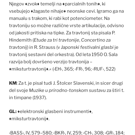
Njegov
♦
zvok
♦
temelji na
♦
parcialnih tonih
♦
, ki
vsebujejo
♦
žagaste nihaje
♦
neonske cevi. Igramo ga na
manualu s trakom, ki rabi kot potenciometer. Na
travtoniju so možne razli
č
ne vrste artikulacije, odvisno
od jakosti pritiska na tipke. Za travtonij sta pisala P.
Hindemith (
Etude za tri travtonije
,
Concertino za
travtonij
) in R. Strauss (v
Japonski festivalni glasbi
je
travtonij sestavni del orkestra). Od leta 1950 O. Sala
razvija bolj dovršeno verzijo travtonija –
♦
miksturtravtonij
♦
.« (‹EH›, 365; ‹FR›, 96; ‹RUF›, 522)
KM
: Za t. je pisal tudi J. Štolcer Slavenski, in sicer drugi
del svoje
Muzike u prirodno-tonskom sustavu
za štiri t.
in timpane (1937).
GL:
♦
elektronski glasbeni instrumenti
♦
,
♦
miksturtravtonij
♦
.
‹BASS›, IV, 579–580; ‹BKR›, IV, 259; ‹CH›, 308; ‹GR›, 184;