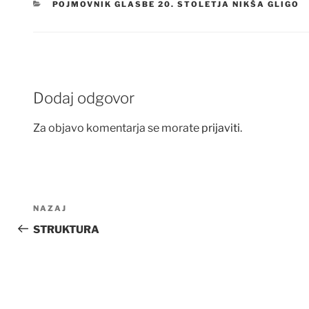
KATEGORIJE
POJMOVNIK GLASBE 20. STOLETJA NIKŠA GLIGO
Dodaj odgovor
Za objavo komentarja se morate
prijaviti
.
Navigacija
Prejšnji
NAZAJ
prispevka
prispevek
STRUKTURA