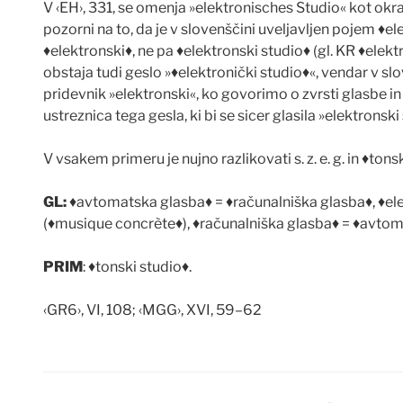
V ‹EH›, 331, se omenja »elektronisches Studio« kot okr
pozorni na to, da je v slovenš
č
ini uveljavljen pojem
♦
el
♦
elektronski
♦
, ne pa
♦
elektronski studio
♦
(gl. KR
♦
elekt
obstaja tudi geslo »
♦
elektroni
č
ki studio
♦
«, vendar v sl
pridevnik »elektronski«, ko govorimo o zvrsti glasbe i
ustreznica tega gesla, ki bi se sicer glasila »elektronski 
V vsakem primeru je nujno razlikovati s. z. e. g. in
♦
tonsk
GL:
♦
avtomatska glasba
♦
=
♦
ra
č
unalniška glasba
♦
,
♦
el
(
♦
musique concr
è
te
♦
),
♦
ra
č
unalniška glasba
♦
=
♦
avtom
PRIM
:
♦
tonski studio
♦
.
‹GR6›, VI, 108; ‹MGG›, XVI, 59–62