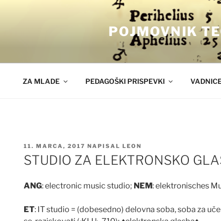
Skoči
na
POJMOVNIK TE
vsebino
ZA MLADE
PEDAGOŠKI PRISPEVKI
VADNIC
OBJAVLJENO
11. MARCA, 2017
NAPISAL
LEON
DNE
STUDIO ZA ELEKTRONSKO GL
ANG
: electronic music studio;
NEM
: elektronisches Mu
ET
: IT studio = (dobesedno) delovna soba, soba za u
č
e