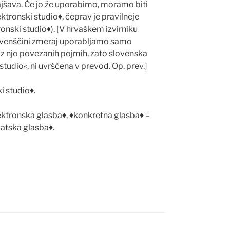
ajšava.
Č
e jo že uporabimo, ­moramo biti
ektronski studio
♦
,
č
eprav je pravilneje
ronski studio
♦
). [V hrvaškem izvirniku
ovenš
č
ini zmeraj uporabljamo samo
n z njo povezanih pojmih, zato slovenska
studio«, ni uvrš
č
ena v prevod. Op. prev.]
i studio
♦
.
ektronska glasba
♦
,
♦
konkretna glasba
♦
=
atska glasba
♦
.