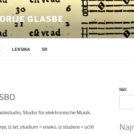
ORIJE GLASBE
E
LEKSIKA
SR
Išči
ASBO
sikstudio, Studio für elektronische Musik.
Najn
nje, iz lat. studium = enako, iz studere = u
č
iti