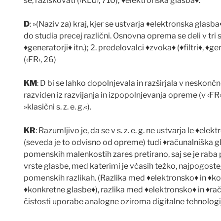
se, raziskovati (‹KLU›, 710);
♦
elektronska glasba
♦
.
D
: »(Naziv za) kraj, kjer se ustvarja
♦
elektronska glasba
do studia precej razli
č
ni. Osnovna oprema se deli v tri s
♦
generatorji
♦
itn.); 2. predelovalci
♦
zvoka
♦
(
♦
filtri
♦
,
♦
gen
(‹FR›, 26)
KM
: D bi se lahko dopolnjevala in razširjala v neskon
č
n
razviden iz razvijanja in izpopolnjevanja opreme (v ‹FR
»klasi
č
ni s. z. e. g.«).
KR
: Razumljivo je, da se v s. z. e. g. ne ustvarja le
♦
elekt
(seveda je to odvisno od opreme) tudi
♦
ra
č
unalniška g
pomenskih malenkostih zares pretirano, saj se je raba p
vrste glasbe, med katerimi je v
č
asih težko, najpogostej
pomenskih razlikah. (Razlika med
♦
elektronsko
♦
in
♦
ko
♦
konkretne glasbe
♦
), razlika med
♦
elektronsko
♦
in
♦
ra
č
istosti uporabe analogne oziroma digitalne tehnologi