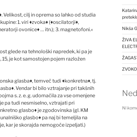
Katarin
♦
. Velikost, cilj in oprema so lahko od studia
preteklo
kupine: 1. viri
♦
zvoka
♦
(
♦
oscilatorji
♦
,
Nikša G
eratorji ovonice
♦
… itn.); 3. magnetofoni.«
ŽIVA E
ELECT
ost glede na tehnološki napredek, ki pa je
ŽAGAST
›, 15, je kot samostojen pojem razložen
ZVOKOV
ronska glasba
♦
, temve
č
tudi
♦
konkretna
♦
, tj.
lasba
♦
. Vendar bi bilo vztrajanje pri takšnih
Ned
ojma s. z. e. g. udoma
č
ila za vse omenjene
e pa tudi nesmiselno, vztrajati pri
Ni kome
nkretno glasbo
♦
je zgodovinska (gl. KM
č
unalniško glasbo
♦
pa naj bi temeljila na
je, kar je skorajda nemogo
č
e izpeljati.)