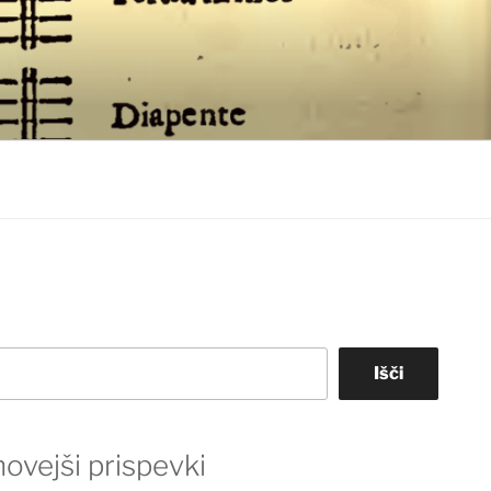
Išči
ovejši prispevki