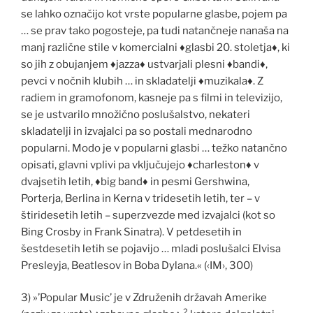
se lahko ozna
č
ijo kot vrste popularne glasbe, pojem pa
… se prav tako pogosteje, pa tudi natan
č
neje nanaša na
manj razli
č
ne stile v komercialni
♦
glasbi 20. stoletja
♦
, ki
so jih z obujanjem
♦
jazza
♦
ustvarjali plesni
♦
bandi
♦
,
pevci v no
č
nih klubih … in skladatelji
♦
muzikala
♦
. Z
radiem in gramofonom, kasneje pa s filmi in televizijo,
se je ustvarilo množi
č
no poslušalstvo, nekateri
skladatelji in izvajalci pa so postali mednarodno
popularni. Modo je v popularni glasbi … težko natan
č
no
opisati, glavni vplivi pa vklju
č
ujejo
♦
charleston
♦
v
dvajsetih letih,
♦
big band
♦
in pesmi Gershwina,
Porterja, Berlina in Kerna v tridesetih letih, ter – v
štiridesetih letih – superzvezde med izvajalci (kot so
Bing Crosby in Frank Sinatra). V petdesetih in
šestdesetih letih se pojavijo … mladi poslušalci Elvisa
Presleyja, Beatlesov in Boba Dylana.« (‹IM›, 300)
3) »’Popular Music’ je v Združenih državah Amerike
2