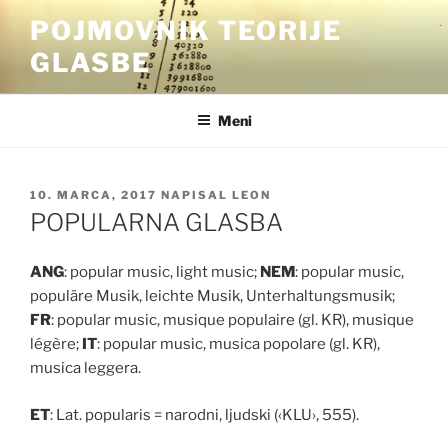
Skoči
POJMOVNIK TEORIJE
na
GLASBE
vsebino
Meni
OBJAVLJENO
10. MARCA, 2017
NAPISAL
LEON
DNE
POPULARNA GLASBA
ANG
: popular music, light music;
NEM
: popular music,
populäre Musik, leichte Musik, Unterhaltungsmusik;
FR
: popular music, musique populaire (gl. KR), musique
lég
è
re;
IT
: popular music, musica popolare (gl. KR),
musica leggera.
ET
: Lat. popularis = narodni, ljudski (‹KLU›, 555).