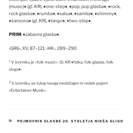
(music)
♦
(gl. KR),
♦
one-step
♦
,
♦
pop, pop glasba
♦
,
♦
rock,
rock glasba
♦
,
♦
rumba
♦
,
♦
salsa
♦
,
♦
samba
♦
,
♦
shimmy
♦
,
♦
šansona
♦
(gl. KR),
♦
tango
♦
,
♦
two-step
♦
.
PRIM
:
♦
zabavna glasba
♦
.
‹GR6›, XV, 87–121; ‹HK›, 289–290
1
V izvirniku je »folk music«. Gl. KR
♦
folka, folk glasbe, folk
sloga
♦
.
2
V izvirniku se tukaj navaja neobi
č
ajen in redek pojem
»Entertainer-Musik«.
KATEGORIJE
POJMOVNIK GLASBE 20. STOLETJA NIKŠA GLIGO