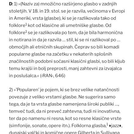
D
: 1) »(Naziv za) množi
č
no razširjeno glasbo v zadnjih
stoletjih. V 18. in 19. stol. se je razvila, ve
č
inoma v Evropi
in Ameriki, vrsta (glasbe), ki se je razlikovala tako od
1
folklore
kot od klasi
č
ne ali umetniške glasbe. Od
1
folklore
se je razlikovala po tem, da je bila harmoni
č
na
in notirana in da je razvila … stil, ki se ni razlikoval po …
obmo
č
jih ali etni
č
nih skupinah.
Č
eprav so bili komadi
popularne glasbe na za
č
etku v nekaterih splošnih
zna
č
ilnostih podobni so
č
asni klasi
č
ni glasbi, so bili kljub
temu krajši in bolj preprosti, manj zahtevni za izvajalca
in poslušalca.« (‹RAN›, 646)
2) »’Popularen’ je pojem, ki se brez velike natan
č
nosti
povezuje z veliko vrstami glasbe. Ne sugerira samo
tega, da je ta vrsta glasbe namenjena široki publiki …,
temve
č
tudi, da ni preve
č
zahtevna, tudi ni inovativna,
ter da po namenu ni resna, kot so resne klasi
č
ne vrste
1
(simfonije, sonate, opere itn.). Folklorna glasba,
♦
jazz
♦
,
dunajski val
č
ki in komi
č
ne opere Gilberta in Sullivana