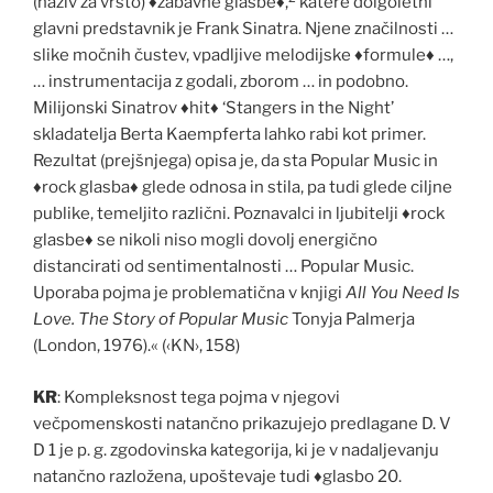
(naziv za vrsto)
♦
zabavne glasbe
♦
,
katere dolgoletni
glavni predstavnik je Frank Sinatra. Njene zna
č
ilnosti …
slike mo
č
nih
č
ustev, vpadljive melodijske
♦
formule
♦
…,
… instrumentacija z godali, zborom … in podobno.
Milijonski Sinatrov
♦
hit
♦
‘Stangers in the Night’
skladatelja Berta Kaempferta lahko rabi kot primer.
Rezultat (prejšnjega) opisa je, da sta Popular Music in
♦
rock glasba
♦
glede odnosa in stila, pa tudi glede ciljne
publike, temeljito razli
č
ni. Poznavalci in ljubitelji
♦
rock
glasbe
♦
se nikoli niso mogli dovolj energi
č
no
distancirati od sentimentalnosti … Popular Music.
Uporaba pojma je problemati
č
na v knjigi
All You Need Is
Love.
The Story of Popular Music
Tonyja Palmerja
(London, 1976).« (‹KN›, 158)
KR
: Kompleksnost tega pojma v njegovi
ve
č
pomenskosti natan
č
no prikazujejo predlagane D. V
D 1 je p. g. zgodovinska kategorija, ki je v nadaljevanju
natan
č
no razložena, upoštevaje tudi
♦
glasbo 20.