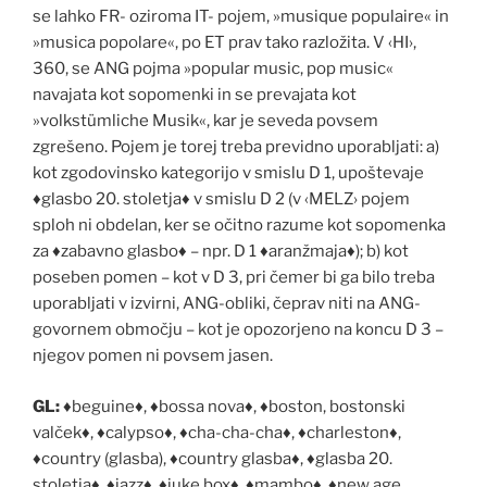
se lahko FR- oziroma IT- pojem, »musique populaire« in
»musica popolare«, po ET prav tako razložita. V ‹HI›,
360, se ANG pojma »popular music, pop music«
navajata kot sopomenki in se prevajata kot
»volkstümliche Musik«, kar je seveda povsem
zgrešeno. Pojem je torej treba previdno uporabljati: a)
kot zgodovinsko kategorijo v smislu D 1, upoštevaje
♦
glasbo 20. stoletja
♦
v smislu D 2 (v ‹MELZ› pojem
sploh ni obdelan, ker se o
č
itno razume kot sopomenka
za
♦
zabavno glasbo
♦
– npr. D 1
♦
aranžmaja
♦
); b) kot
poseben pomen – kot v D 3, pri
č
emer bi ga bilo treba
uporabljati v izvirni, ANG-obliki,
č
eprav niti na ANG-
govornem obmo
č
ju – kot je opozorjeno na koncu D 3 –
njegov pomen ni povsem jasen.
GL:
♦
beguine
♦
,
♦
bossa nova
♦
,
♦
boston, bostonski
val
č
ek
♦
,
♦
calypso
♦
,
♦
cha-cha-cha
♦
,
♦
charleston
♦
,
♦
country (glasba),
♦
country glasba
♦
,
♦
glasba 20.
stoletja
♦
,
♦
jazz
♦
,
♦
juke box
♦
,
♦
mambo
♦
,
♦
new age