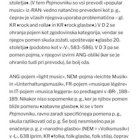
stoletja
♦
. (V tem
Pojmovniku
so vsi prevodi »popular
music« iz ‹RAN› vedno natan
č
no prevedeni kot p. g.,
č
eprav je v
č
asih njegova uporaba problemati
č
na – gl.
KR
♦
rock and rolla
♦
in KR
♦
rock glasbe
♦
.) V D 2 se
ohranja pojem kot zgodovinska kategorija, vendar se
njegov pomen skuša zožati, upoštevaje
♦
glasbo 20.
stoletja
♦
(podobno kot v ‹V›, 583–586). V D 3 pa se
pomen pojma, v njegovi izvirni ANG-obliki (kar se je
ohranilo tudi pri prevodu), še bolj oža.
ANG-pojem »light music«, NEM-pojma »leichte Musik«
in »Unterhaltungsmusik«, FR-pojem »musique lég
è
re«
in IT-pojem »musica leggera« so predlagani v ‹BR› , 188–
189. Nikakor niso sopomenke p. g., ker je njihov pomen
bliže pomenu
♦
zabavne glasbe
♦
, ki se v tem
Pojmovniku
, ravno zaradi specifi
č
nega pomena p. g.,
skuša razlikovati od p. g. Še bolj nesmiselno pa je
ena
č
enje p. g. z »narodno glasbo« (NEM = »Volksmusik«)
v ‹L›, 638 (prim. KR
♦
folka, folk glasbe, folk stila),
č
eprav