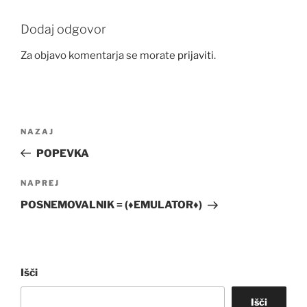
Dodaj odgovor
Za objavo komentarja se morate
prijaviti
.
Navigacija
Prejšnji
NAZAJ
prispevka
prispevek
POPEVKA
Naslednji
NAPREJ
prispevek
POSNEMOVALNIK = (♦EMULATOR♦)
Išči
Išči