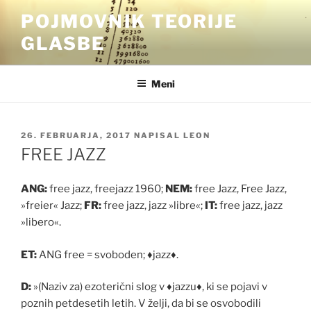
Skoči
POJMOVNIK TEORIJE
na
GLASBE
vsebino
Meni
OBJAVLJENO
26. FEBRUARJA, 2017
NAPISAL
LEON
DNE
FREE JAZZ
ANG:
free jazz, freejazz 1960;
NEM:
free Jazz, Free Jazz,
»freier« Jazz;
FR:
free jazz, jazz »libre«;
IT:
free jazz, jazz
»libero«.
ET:
ANG free = svoboden;
♦
jazz
♦
.
D:
»(Naziv za) ezoteri
č
ni slog v
♦
jazzu
♦
, ki se pojavi v
poznih petdesetih letih. V želji, da bi se osvobodili