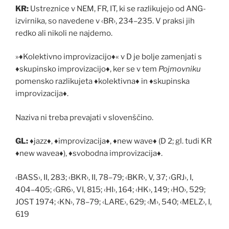
KR:
Ustreznice v NEM, FR, IT, ki se razlikujejo od ANG-
izvirnika, so navedene v ‹BR›, 234–235. V praksi jih
redko ali nikoli ne najdemo.
»
♦
Kolektivno improvizacijo
♦
« v D je bolje zamenjati s
♦
skupinsko improvizacijo
♦
, ker se v tem
Pojmovniku
pomensko razlikujeta
♦
kolektivna
♦
in
♦
skupinska
improvizacija
♦
.
Naziva ni treba prevajati v slovenš
č
ino.
GL:
♦
jazz
♦
,
♦
improvizacija
♦
,
♦
new wave
♦
(D 2; gl. tudi KR
♦
new wavea
♦
),
♦
svobodna improvizacija
♦
.
‹BASS›, II, 283; ‹BKR›, II, 78–79; ‹BKR›, V, 37; ‹GRJ›, I,
404–405; ‹GR6›, VI, 815; ‹HI›, 164; ‹HK›, 149; ‹HO›, 529;
JOST 1974; ‹KN›, 78–79; ‹LARE›, 629; ‹M›, 540; ‹MELZ›, I,
619