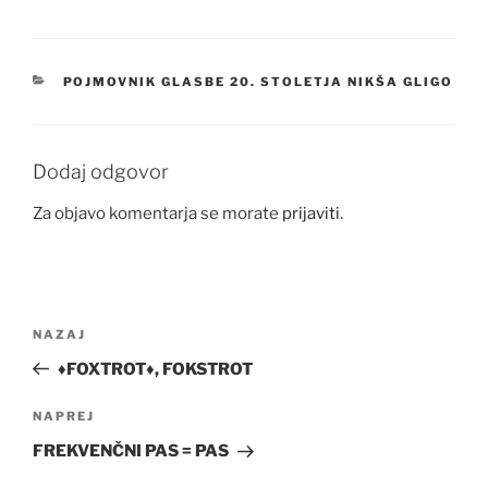
KATEGORIJE
POJMOVNIK GLASBE 20. STOLETJA NIKŠA GLIGO
Dodaj odgovor
Za objavo komentarja se morate
prijaviti
.
Navigacija
Prejšnji
NAZAJ
prispevka
prispevek
♦FOXTROT♦, FOKSTROT
Naslednji
NAPREJ
prispevek
FREKVENČNI PAS = PAS