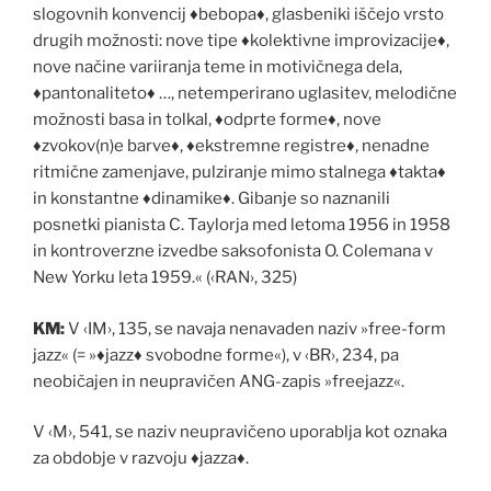
slogovnih konvencij
♦
bebopa
♦
, glasbeniki iš
č
ejo vrsto
drugih možnosti: nove tipe
♦
kolektivne improvizacije
♦
,
nove na
č
ine variiranja teme in motivi
č
nega dela,
♦
pantonaliteto
♦
…, netemperirano uglasitev, melodi
č
ne
možnosti basa in tolkal,
♦
odprte forme
♦
, nove
♦
zvokov(n)e barve
♦
,
♦
ekstremne registre
♦
, nenadne
ritmi
č
ne zamenjave, pulziranje mimo stalnega
♦
takta
♦
in konstantne
♦
dinamike
♦
. Gibanje so naznanili
posnetki pianista C. Taylorja med letoma 1956 in 1958
in kontroverzne izvedbe saksofonista O. Colemana v
New Yorku leta 1959.« (‹RAN›, 325)
KM:
V ‹IM›, 135, se navaja nenavaden naziv »free-form
jazz« (= »
♦
jazz
♦
svobodne forme«), v ‹BR›, 234, pa
neobi
č
ajen in neupravi
č
en ANG-zapis »freejazz«.
V ‹M›, 541, se naziv neupravi
č
eno uporablja kot oznaka
za obdobje v razvoju
♦
jazza
♦
.